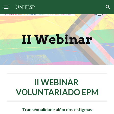
Skip to main content
Skip to navigation
II Webinar
I
I 
WEBINAR 
VOLUNTARIADO EPM
Transexualidade além dos estigmas